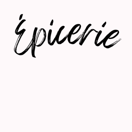
Explorez notre petit coin épicerie où vous trouverez le
pain de nos boulangers locaux sur commande de
préférence.
(
Pains de La Ferme des Loives
à Roybon ou de la