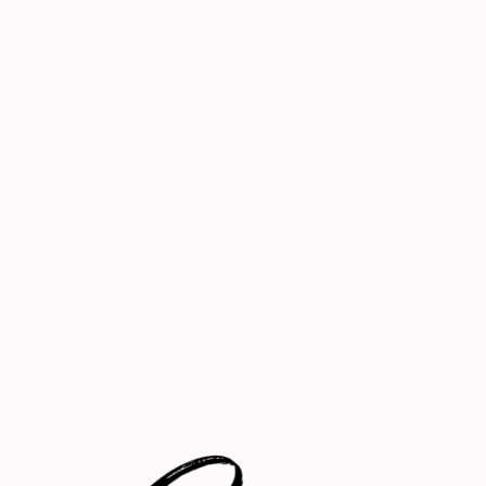
Bienvenue dans notre restaurant, un cadre chaleureux
où nous vous accueillons avec des produits frais et de
saison soigneusement sélectionnés.
Notre carte, en constante évolution au gré des saisons,
vous promet une expérience culinaire toujours
renouvelée et savoureuse. En plus de délices
gastronomiques, attendez-vous à des soirées animées,
ajoutant une touche festive à votre expérience culinaire.