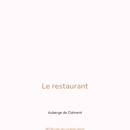
boulangerie)
De plus, régalez-vous le weekend avec notre délicieuse
sélection de pâtisseries gourmandes, confectionnées
avec amour pour combler vos moments sucrés.
Pensez à commander votre pain, vos pâtisseries et vos
viennoiserie pour être sûr d'en avoir.
Le restaurant
Auberge de Clément
80 Route du Grand-Serre