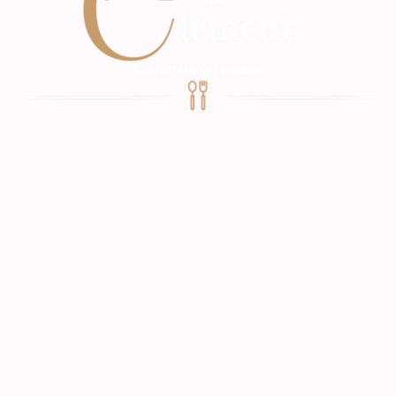
Bienvenue à l'Auberge de
Clément
Avec une passion culinaire héritée de ma ville natale,
Montrigaud, je suis ravi d'annoncer l'ouverture de mon
restaurant. Fort de 15 ans d'expérience en tant que chef
de cuisine dans le restaurant familial en Haute-Savoie,
je mets à profit mon savoir-faire pour offrir une